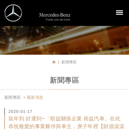
裕益汽車股份有限公司
M
新聞專區
首頁
新聞專區
新聞專區
最新消息
2020-01-17
鼠年到 好運到~「順益關係企業 裕益汽車」在此
恭祝敬愛的事業夥伴與車主，庚子年裡【財源滾滾