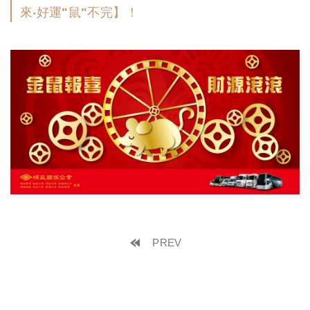
來‧好運"鼠"不完】！
PREV