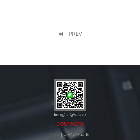
PREV
line@：@yueye
CONTACTS
TEL｜03-462-6588