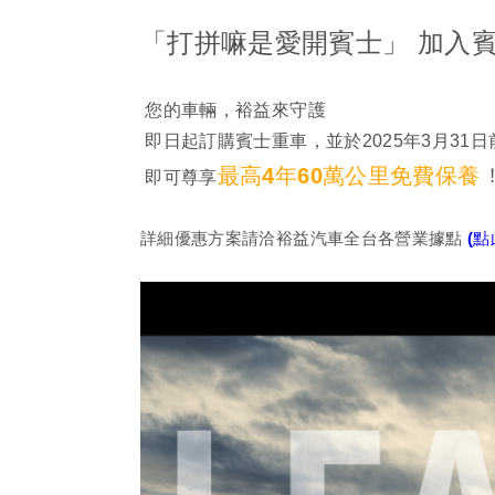
「打拼嘛是愛開賓士」
加入
您的車輛，裕益來守護
即日起訂購賓士重車，並於2025年3月31
最高4年60萬公里免費保養
即可尊享
詳細優惠方案請洽裕益汽車全台各營業據點
(