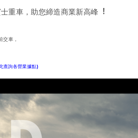
賓士重車
，助您締造商業新高峰︕
日前交車，
︕
點此查詢各營業據點)